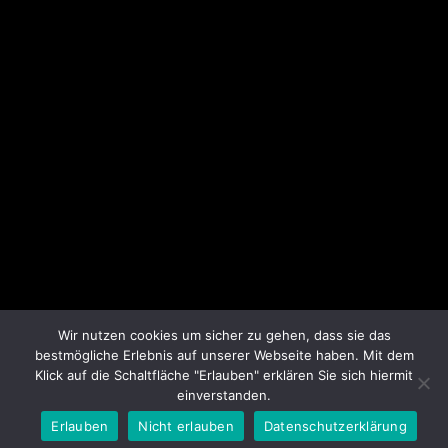
Kontaktinformationen
Berender Redder 100
D-24837 Schleswig
+49 (0) 171-9789735
info@schlei-fahrzeugbau-schleswig.de
Unsere Öffnungszeiten
Mo-Fr:
07:00 - 16:15
Freitag:
07:00 - 13:15
Samstag:
Geschlossen
Wir nutzen cookies um sicher zu gehen, dass sie das
bestmögliche Erlebnis auf unserer Webseite haben. Mit dem
Klick auf die Schaltfläche "Erlauben" erklären Sie sich hiermit
einverstanden.
© 2021 Schlei Fahrzeugbau Schleswig ||
Realisation:
FS - Consulting & Design
/
Uwe Tittel
Erlauben
Nicht erlauben
Datenschutzerklärung